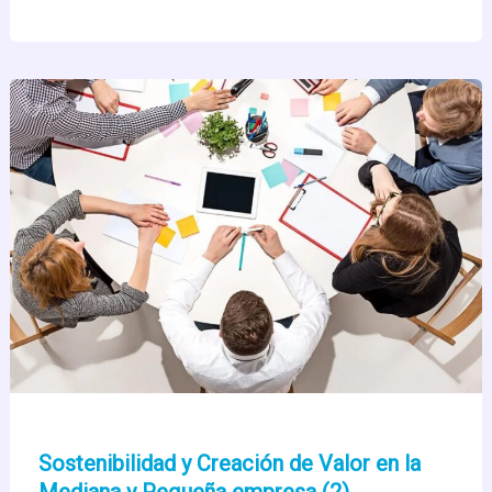
Modelos
de
Negocio
Sostenibilidad y Creación de Valor en la
Mediana y Pequeña empresa (2)