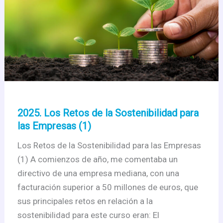
Empresas
(2)
–
Continuación
2025. Los Retos de la Sostenibilidad para
las Empresas (1)
Los Retos de la Sostenibilidad para las Empresas
(1) A comienzos de año, me comentaba un
directivo de una empresa mediana, con una
facturación superior a 50 millones de euros, que
sus principales retos en relación a la
sostenibilidad para este curso eran: El