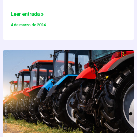
El
Leer entrada »
reto
4 de marzo de 2024
de
la
sostenibilidad
para
las
medianas
empresas