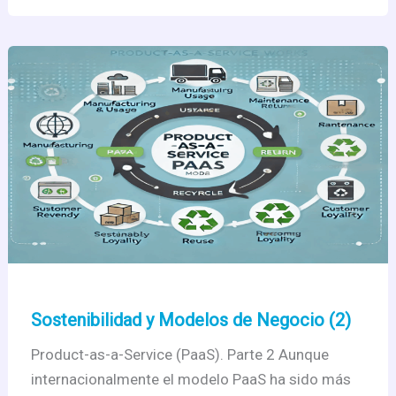
el
Cuarto
Sector
Sostenibilidad y Modelos de Negocio (2)
Product-as-a-Service (PaaS). Parte 2 Aunque
internacionalmente el modelo PaaS ha sido más