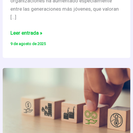
organizaciones ha aumentado especialmente
entre las generaciones más jóvenes, que valoran
[…]
El
Leer entrada »
Cuarto
9 de agosto de 2025
Sector
en
España