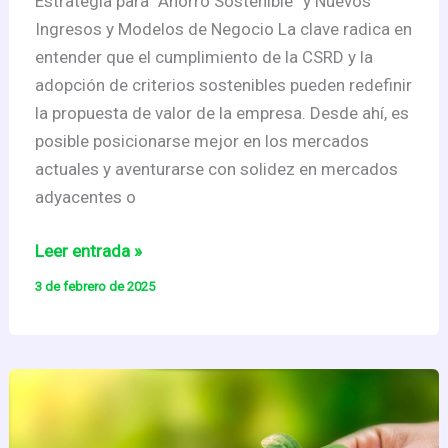
Estrategia para “Ahorro Sostenible” y Nuevos
Ingresos y Modelos de Negocio La clave radica en
entender que el cumplimiento de la CSRD y la
adopción de criterios sostenibles pueden redefinir
la propuesta de valor de la empresa. Desde ahí, es
posible posicionarse mejor en los mercados
actuales y aventurarse con solidez en mercados
adyacentes o
2025.
Leer entrada »
Los
3 de febrero de 2025
Retos
de
la
Sostenibilidad
para
las