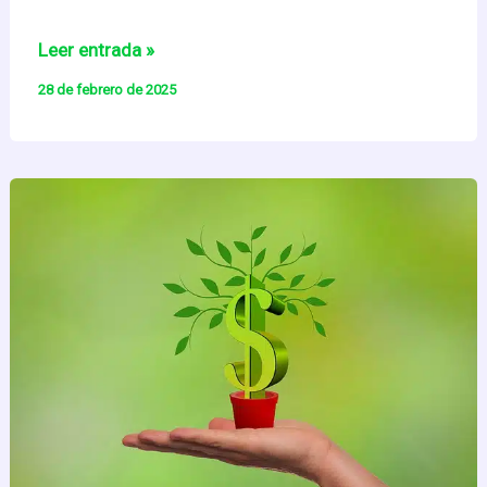
Sostenibilidad
Leer entrada »
y
28 de febrero de 2025
Modelos
de
Negocio
(1)