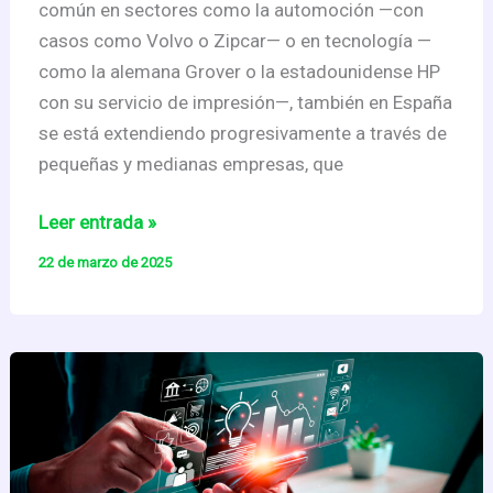
común en sectores como la automoción —con
casos como Volvo o Zipcar— o en tecnología —
como la alemana Grover o la estadounidense HP
con su servicio de impresión—, también en España
se está extendiendo progresivamente a través de
pequeñas y medianas empresas, que
Sostenibilidad
Leer entrada »
y
22 de marzo de 2025
Modelos
de
Negocio
(2)