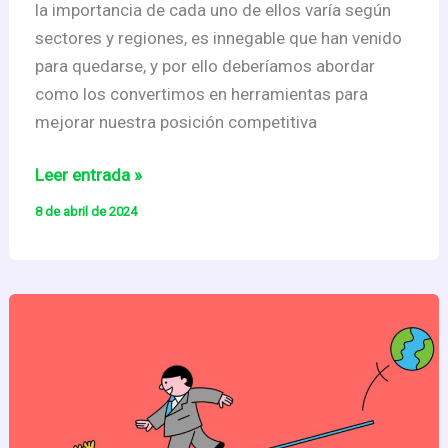
la importancia de cada uno de ellos varía según
sectores y regiones, es innegable que han venido
para quedarse, y por ello deberíamos abordar
como los convertimos en herramientas para
mejorar nuestra posición competitiva
Sostenibilidad
Leer entrada »
y
8 de abril de 2024
Creación
de
Valor
en
la
Mediana
y
Pequeña