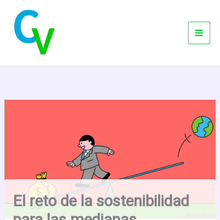
Ir
al
contenido
El reto de la sostenibilidad
para las medianas